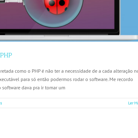
 PHP
retada como o PHP é não ter a necessidade de a cada alteração n
xecutável para só então podermos rodar o software. Me recordo
software dava pra ir tomar um
s
Ler M