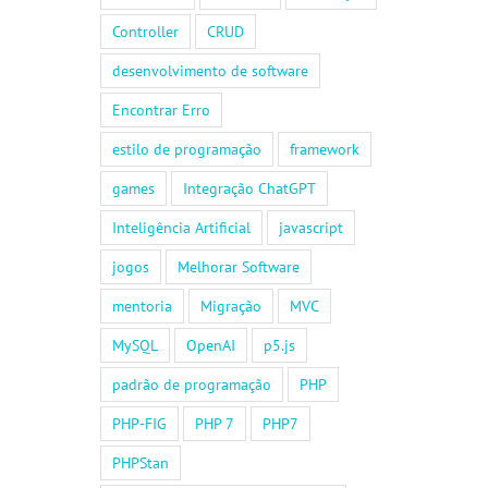
Controller
CRUD
desenvolvimento de software
Encontrar Erro
estilo de programação
framework
games
Integração ChatGPT
Inteligência Artificial
javascript
jogos
Melhorar Software
mentoria
Migração
MVC
MySQL
OpenAI
p5.js
padrão de programação
PHP
PHP-FIG
PHP 7
PHP7
PHPStan