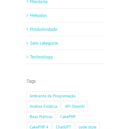
Mentoria
Métodos
Produtividade
Sem categoria
Technology
Tags
Ambiente de Programação
Análise Estática
API OpenAI
Boas Práticas
CakePHP
CakePHP 4
ChatGPT
code style