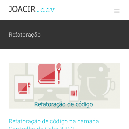
Ir
para
o
conteúdo
Refatoração
Refatoração de código na camada
Controller do CakePHP 2
Refatoração de código na camada
Controller do CakePHP 2