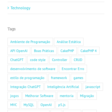
Technology
Tags
Ambiente de Programação
Análise Estática
API OpenAI
Boas Práticas
CakePHP
CakePHP 4
ChatGPT
code style
Controller
CRUD
desenvolvimento de software
Encontrar Erro
estilo de programação
framework
games
Integração ChatGPT
Inteligência Artificial
javascript
jogos
Melhorar Software
mentoria
Migração
MVC
MySQL
OpenAI
p5.js