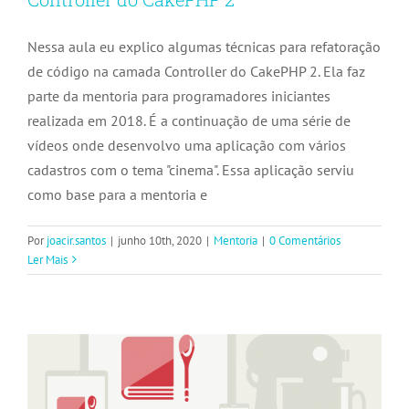
Nessa aula eu explico algumas técnicas para refatoração
de código na camada Controller do CakePHP 2. Ela faz
parte da mentoria para programadores iniciantes
realizada em 2018. É a continuação de uma série de
vídeos onde desenvolvo uma aplicação com vários
cadastros com o tema "cinema". Essa aplicação serviu
como base para a mentoria e
Por
joacir.santos
|
junho 10th, 2020
|
Mentoria
|
0 Comentários
Refatoração de código na camada View
Ler Mais
do CakePHP 2