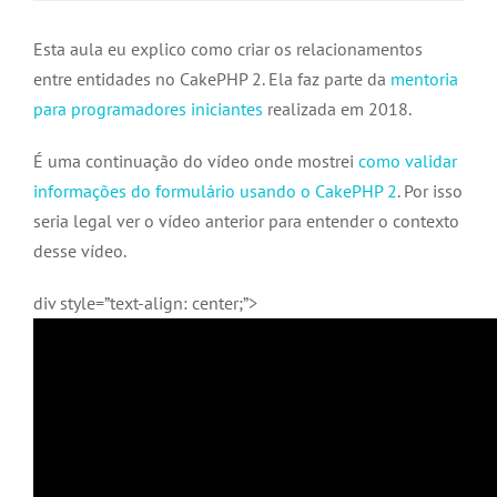
Esta aula eu explico como criar os relacionamentos
entre entidades no CakePHP 2. Ela faz parte da
mentoria
para programadores iniciantes
realizada em 2018.
É uma continuação do vídeo onde mostrei
como validar
informações do formulário usando o CakePHP 2
. Por isso
seria legal ver o vídeo anterior para entender o contexto
desse vídeo.
div style=”text-align: center;”>