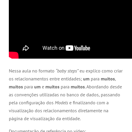
Nessa aula no formato
“baby steps”
eu explico como criar
os relacionamentos entre entidades;
um
para
muitos
,
muitos
para
um
e
muitos
para
muitos
. Abordando desde
as convenções utilizadas no banco de dados, passando
pela configuração dos
Models
e finalizando com a
visualização dos relacionamentos diretamente na
página de visualização da entidade.
Documentação de referência no vídeo: