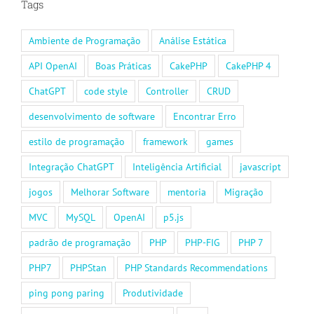
Tags
Ambiente de Programação
Análise Estática
API OpenAI
Boas Práticas
CakePHP
CakePHP 4
ChatGPT
code style
Controller
CRUD
desenvolvimento de software
Encontrar Erro
estilo de programação
framework
games
Integração ChatGPT
Inteligência Artificial
javascript
jogos
Melhorar Software
mentoria
Migração
MVC
MySQL
OpenAI
p5.js
padrão de programação
PHP
PHP-FIG
PHP 7
PHP7
PHPStan
PHP Standards Recommendations
ping pong paring
Produtividade