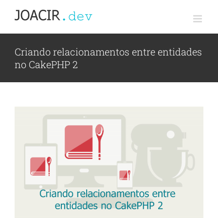
Ir
para
o
conteúdo
Criando relacionamentos entre entidades
no CakePHP 2
View
Larger
Image