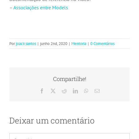
–
Associações entre Models
Por
joacir.santos
|
junho 2nd, 2020
|
Mentoria
|
0 Comentários
Compartilhe!
Facebook
X
Reddit
LinkedIn
WhatsApp
E-
mail
Deixar um comentário
Comentário